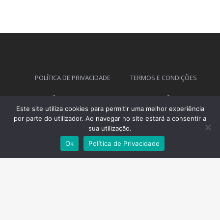
POLÍTICA DE PRIVACIDADE
TERMOS E CONDIÇÕES
CONDIÇÕES GERAIS
LIVRO DE RECLAMAÇÕES ON-LINE
Este site utiliza cookies para permitir uma melhor experiência
por parte do utilizador. Ao navegar no site estará a consentir a
sua utilização.
F
Ok
Política de Privacidade
a
Mr Alheira House © 2026 All Rights Reserved.
c
Powered by
NCInfo
.
e